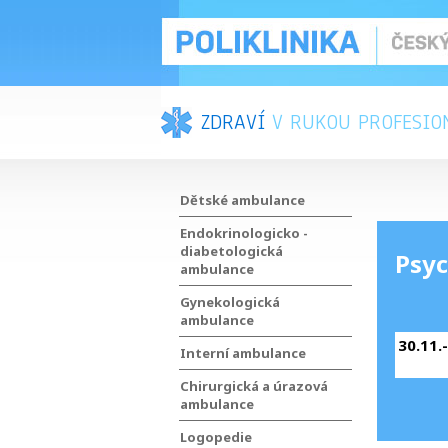
ZDRAVÍ
V RUKOU PROFESIO
Dětské ambulance
Endokrinologicko -
diabetologická
Psyc
ambulance
Gynekologická
ambulance
30.11.
Interní ambulance
Chirurgická a úrazová
ambulance
Logopedie