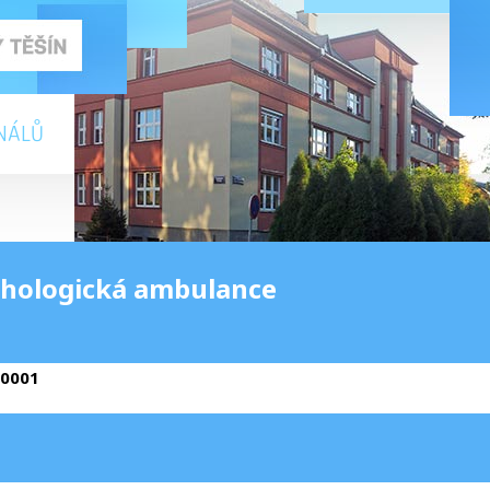
NÁLŮ
hologická ambulance
-0001