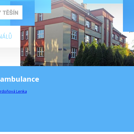
NÁLŮ
 ambulance
ardoňová Lenka