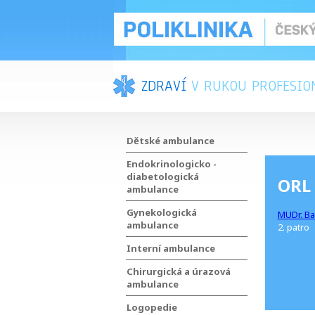
ZDRAVÍ
V RUKOU PROFESIO
Dětské ambulance
Endokrinologicko -
diabetologická
ORL
ambulance
Gynekologická
MUDr. B
ambulance
2. patro
Interní ambulance
Chirurgická a úrazová
ambulance
Logopedie